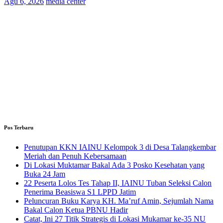
Agu 6, 2026
media center
Pos Terbaru
Penutupan KKN IAINU Kelompok 3 di Desa Talangkembar
Meriah dan Penuh Kebersamaan
Di Lokasi Muktamar Bakal Ada 3 Posko Kesehatan yang
Buka 24 Jam
22 Peserta Lolos Tes Tahap II, IAINU Tuban Seleksi Calon
Penerima Beasiswa S1 LPPD Jatim
Peluncuran Buku Karya KH. Ma’ruf Amin, Sejumlah Nama
Bakal Calon Ketua PBNU Hadir
Catat, Ini 27 Titik Strategis di Lokasi Mukamar ke-35 NU