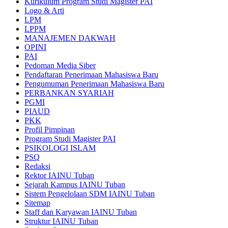
Kurikulum Program Studi Magister PAI
Logo & Arti
LPM
LPPM
MANAJEMEN DAKWAH
OPINI
PAI
Pedoman Media Siber
Pendaftaran Penerimaan Mahasiswa Baru
Pengumuman Penerimaan Mahasiswa Baru
PERBANKAN SYARIAH
PGMI
PIAUD
PKK
Profil Pimpinan
Program Studi Magister PAI
PSIKOLOGI ISLAM
PSQ
Redaksi
Rektor IAINU Tuban
Sejarah Kampus IAINU Tuban
Sistem Pengelolaan SDM IAINU Tuban
Sitemap
Staff dan Karyawan IAINU Tuban
Struktur IAINU Tuban