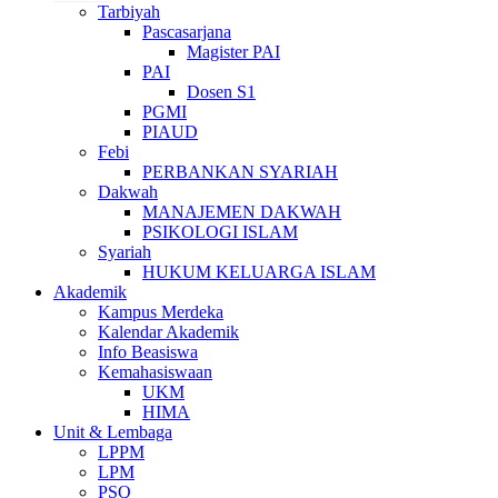
Tarbiyah
Pascasarjana
Magister PAI
PAI
Dosen S1
PGMI
PIAUD
Febi
PERBANKAN SYARIAH
Dakwah
MANAJEMEN DAKWAH
PSIKOLOGI ISLAM
Syariah
HUKUM KELUARGA ISLAM
Akademik
Kampus Merdeka
Kalendar Akademik
Info Beasiswa
Kemahasiswaan
UKM
HIMA
Unit & Lembaga
LPPM
LPM
PSQ