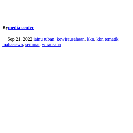
By
media center
Sep 21, 2022
iainu tuban
,
kewirausahaan
,
kkn
,
kkn tematik
,
mahasiswa
,
seminar
,
wirausaha