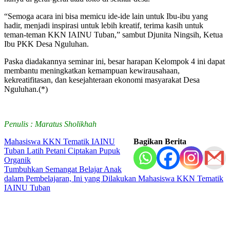
“Semoga acara ini bisa memicu ide-ide lain untuk Ibu-ibu yang
hadir, menjadi inspirasi untuk lebih kreatif, terima kasih untuk
teman-teman KKN IAINU Tuban,” sambut Djunita Ningsih, Ketua
Ibu PKK Desa Nguluhan.
Paska diadakannya seminar ini, besar harapan Kelompok 4 ini dapat
membantu meningkatkan kemampuan kewirausahaan,
kekreatifitasan, dan kesejahteraan ekonomi masyarakat Desa
Nguluhan.(*)
Penulis : Maratus Sholikhah
Navigasi
Mahasiswa KKN Tematik IAINU
Bagikan Berita
Tuban Latih Petani Ciptakan Pupuk
pos
Organik
Tumbuhkan Semangat Belajar Anak
dalam Pembelajaran, Ini yang Dilakukan Mahasiswa KKN Tematik
IAINU Tuban