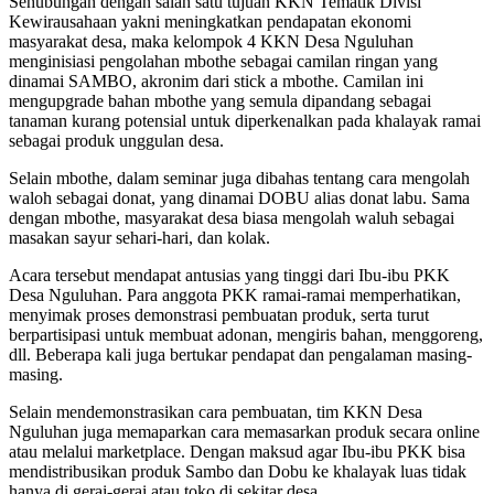
Sehubungan dengan salah satu tujuan KKN Tematik Divisi
Kewirausahaan yakni meningkatkan pendapatan ekonomi
masyarakat desa, maka kelompok 4 KKN Desa Nguluhan
menginisiasi pengolahan mbothe sebagai camilan ringan yang
dinamai SAMBO, akronim dari stick a mbothe. Camilan ini
mengupgrade bahan mbothe yang semula dipandang sebagai
tanaman kurang potensial untuk diperkenalkan pada khalayak ramai
sebagai produk unggulan desa.
Selain mbothe, dalam seminar juga dibahas tentang cara mengolah
waloh sebagai donat, yang dinamai DOBU alias donat labu. Sama
dengan mbothe, masyarakat desa biasa mengolah waluh sebagai
masakan sayur sehari-hari, dan kolak.
Acara tersebut mendapat antusias yang tinggi dari Ibu-ibu PKK
Desa Nguluhan. Para anggota PKK ramai-ramai memperhatikan,
menyimak proses demonstrasi pembuatan produk, serta turut
berpartisipasi untuk membuat adonan, mengiris bahan, menggoreng,
dll. Beberapa kali juga bertukar pendapat dan pengalaman masing-
masing.
Selain mendemonstrasikan cara pembuatan, tim KKN Desa
Nguluhan juga memaparkan cara memasarkan produk secara online
atau melalui marketplace. Dengan maksud agar Ibu-ibu PKK bisa
mendistribusikan produk Sambo dan Dobu ke khalayak luas tidak
hanya di gerai-gerai atau toko di sekitar desa.