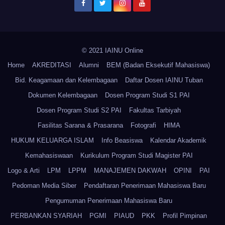
© 2021 IAINU Online
Home
AKREDITASI
Alumni
BEM (Badan Eksekutif Mahasiswa)
Bid. Keagamaan dan Kelembagaan
Daftar Dosen IAINU Tuban
Dokumen Kelembagaan
Dosen Program Studi S1 PAI
Dosen Program Studi S2 PAI
Fakultas Tarbiyah
Fasilitas Sarana & Prasarana
Fotografi
HIMA
HUKUM KELUARGA ISLAM
Info Beasiswa
Kalendar Akademik
Kemahasiswaan
Kurikulum Program Studi Magister PAI
Logo & Arti
LPM
LPPM
MANAJEMEN DAKWAH
OPINI
PAI
Pedoman Media Siber
Pendaftaran Penerimaan Mahasiswa Baru
Pengumuman Penerimaan Mahasiswa Baru
PERBANKAN SYARIAH
PGMI
PIAUD
PKK
Profil Pimpinan