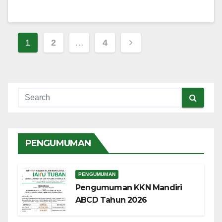
Paginasi
1
2
…
4
pos
PENGUMUMAN
PENGUMUMAN
Pengumuman KKN Mandiri
ABCD Tahun 2026