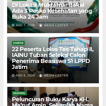
Di Lokasi Muktamar Bakal
Ada 3 Posko Kesehatan yang
Buka 24 Jam
AGU 7, 2026
MEDIA CENTER
KAMPUS
22 Peserta Lolos Tes Tahap II,
IAINU Tuban Seleksi Calon
Penerima Beasiswa S1 LPPD
Jatim
AGU 6, 2026
MEDIA CENTER
NASIONAL
Peluncuran Buku Karya KH.
Ma’ruf Amin, Sejumlah Nama