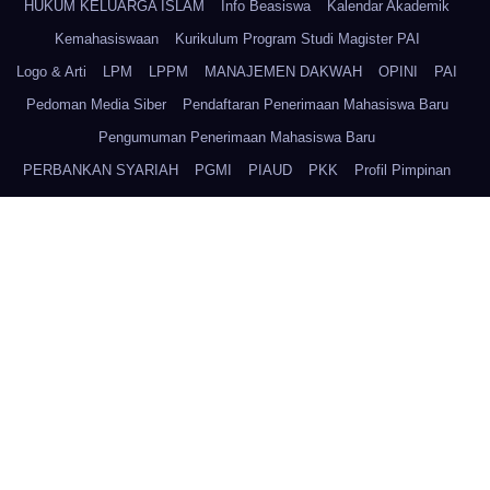
HUKUM KELUARGA ISLAM
Info Beasiswa
Kalendar Akademik
Kemahasiswaan
Kurikulum Program Studi Magister PAI
Logo & Arti
LPM
LPPM
MANAJEMEN DAKWAH
OPINI
PAI
Pedoman Media Siber
Pendaftaran Penerimaan Mahasiswa Baru
Pengumuman Penerimaan Mahasiswa Baru
PERBANKAN SYARIAH
PGMI
PIAUD
PKK
Profil Pimpinan
Program Studi Magister PAI
PSIKOLOGI ISLAM
PSQ
Redaksi
Rektor IAINU Tuban
Sejarah Kampus IAINU Tuban
Sistem Pengelolaan SDM IAINU Tuban
Sitemap
Staff dan Karyawan IAINU Tuban
Struktur IAINU Tuban
Struktur Senat
TATA CARA DAFTAR ULANG
Tentang Kami
UKM
UPB
UPBA
UPK
UPR
Video Terbaru
Visi Misi dan Tujuan
Wakil Rektor Bid. Akademik dan Kerjasama
Wakil Rektor Bid. Kemahasiswaan dan Teknologi Informasi
Wakil Rektor Bid. Keuangan, Sarpras, dan SDM