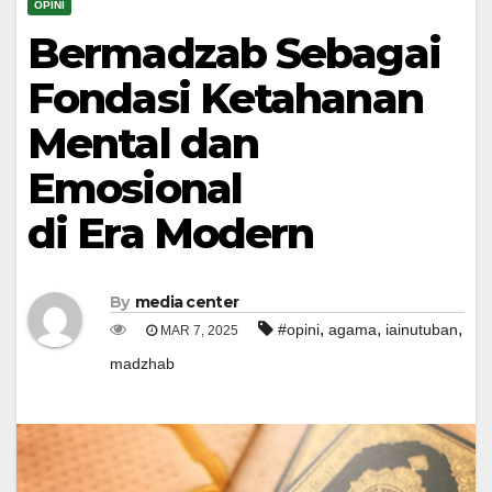
OPINI
Bermadzab Sebagai
Fondasi Ketahanan
Mental dan
Emosional
di Era Modern
By
media center
,
,
,
#opini
agama
iainutuban
MAR 7, 2025
madzhab