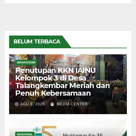
BELUM TERBACA
MAHASISWA
Penutupan KKN IAINU
Kelompok 3 di Desa
Talangkembar Meriah dan
Penuh Kebersamaan
AGU 8, 2026
MEDIA CENTER
NASIONAL