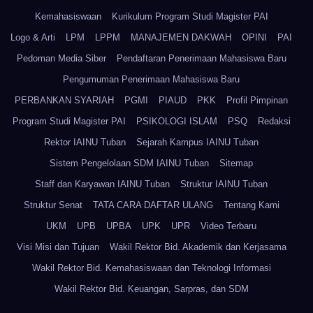
Kemahasiswaan
Kurikulum Program Studi Magister PAI
Logo & Arti
LPM
LPPM
MANAJEMEN DAKWAH
OPINI
PAI
Pedoman Media Siber
Pendaftaran Penerimaan Mahasiswa Baru
Pengumuman Penerimaan Mahasiswa Baru
PERBANKAN SYARIAH
PGMI
PIAUD
PKK
Profil Pimpinan
Program Studi Magister PAI
PSIKOLOGI ISLAM
PSQ
Redaksi
Rektor IAINU Tuban
Sejarah Kampus IAINU Tuban
Sistem Pengelolaan SDM IAINU Tuban
Sitemap
Staff dan Karyawan IAINU Tuban
Struktur IAINU Tuban
Struktur Senat
TATA CARA DAFTAR ULANG
Tentang Kami
UKM
UPB
UPBA
UPK
UPR
Video Terbaru
Visi Misi dan Tujuan
Wakil Rektor Bid. Akademik dan Kerjasama
Wakil Rektor Bid. Kemahasiswaan dan Teknologi Informasi
Wakil Rektor Bid. Keuangan, Sarpras, dan SDM