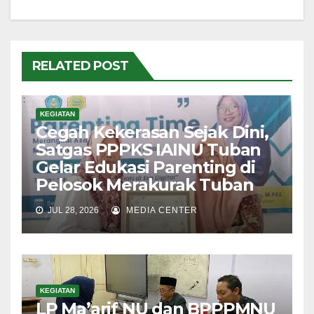
RELATED POST
KEGIATAN
Cegah Kekerasan Sejak Dini,
Satgas PPPKS IAINU Tuban
Gelar Edukasi Parenting di
Pelosok Merakurak Tuban
JUL 28, 2026
MEDIA CENTER
KEGIATAN
LP Ma’arif NU dan BPPPMNU