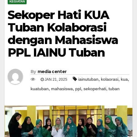
KEGIATAN
Sekoper Hati KUA
Tuban Kolaborasi
dengan Mahasiswa
PPL IAINU Tuban
By
media center
,
,
,
iainutuban
kolaorasi
kua
JAN 21, 2025
,
,
,
,
kuatuban
mahasiswa
ppl
sekoperhati
tuban