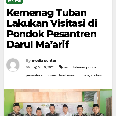
KEGIATAN
Kemenag Tuban
Lakukan Visitasi di
Pondok Pesantren
Darul Ma’arif
By
media center
iainu tubanm ponok
MEI 9, 2024
,
,
,
pesantrean
pones darul maarif
tuban
visitasi