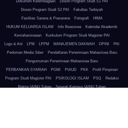
Bid. Keagamaan dan Kelembagaan
Daftar Dosen IAINU Tuban
Dokumen Kelembagaan
Dosen Program Studi S1 PAI
Dosen Program Studi S2 PAI
Fakultas Tarbiyah
Fasilitas Sarana & Prasarana
Fotografi
HIMA
HUKUM KELUARGA ISLAM
Info Beasiswa
Kalendar Akademik
Kemahasiswaan
Kurikulum Program Studi Magister PAI
Logo & Arti
LPM
LPPM
MANAJEMEN DAKWAH
OPINI
PAI
Pedoman Media Siber
Pendaftaran Penerimaan Mahasiswa Baru
Pengumuman Penerimaan Mahasiswa Baru
PERBANKAN SYARIAH
PGMI
PIAUD
PKK
Profil Pimpinan
Program Studi Magister PAI
PSIKOLOGI ISLAM
PSQ
Redaksi
Rektor IAINU Tuban
Sejarah Kampus IAINU Tuban
Sistem Pengelolaan SDM IAINU Tuban
Sitemap
Staff dan Karyawan IAINU Tuban
Struktur IAINU Tuban
Struktur Senat
TATA CARA DAFTAR ULANG
Tentang Kami