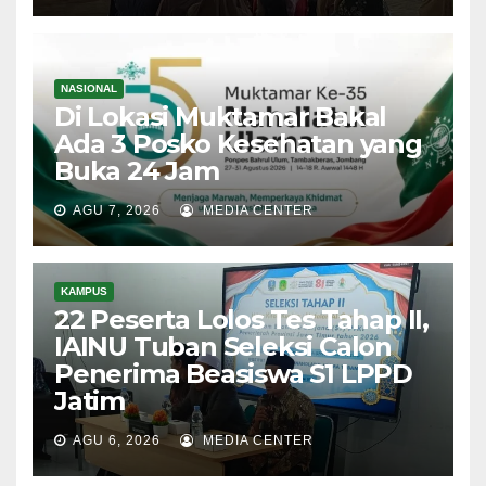
AGU 8, 2026
MEDIA CENTER
NASIONAL
Di Lokasi Muktamar Bakal
Ada 3 Posko Kesehatan yang
Buka 24 Jam
AGU 7, 2026
MEDIA CENTER
KAMPUS
22 Peserta Lolos Tes Tahap II,
IAINU Tuban Seleksi Calon
Penerima Beasiswa S1 LPPD
Jatim
AGU 6, 2026
MEDIA CENTER