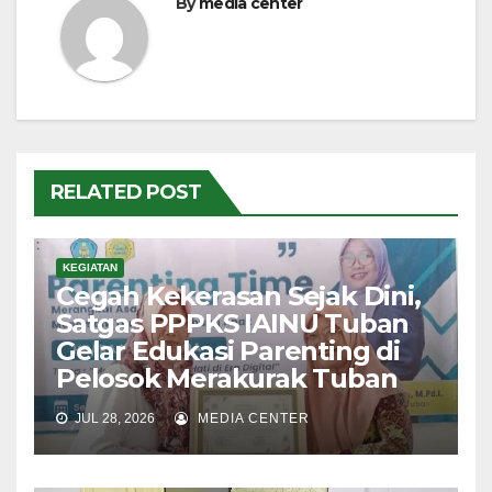
By
media center
RELATED POST
KEGIATAN
Cegah Kekerasan Sejak Dini,
Satgas PPPKS IAINU Tuban
Gelar Edukasi Parenting di
Pelosok Merakurak Tuban
JUL 28, 2026
MEDIA CENTER