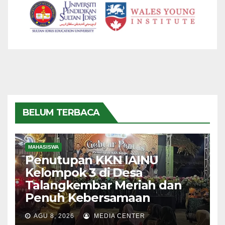
BELUM TERBACA
MAHASISWA
Penutupan KKN IAINU
Kelompok 3 di Desa
Talangkembar Meriah dan
Penuh Kebersamaan