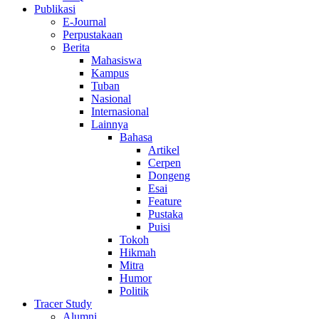
Publikasi
E-Journal
Perpustakaan
Berita
Mahasiswa
Kampus
Tuban
Nasional
Internasional
Lainnya
Bahasa
Artikel
Cerpen
Dongeng
Esai
Feature
Pustaka
Puisi
Tokoh
Hikmah
Mitra
Humor
Politik
Tracer Study
Alumni