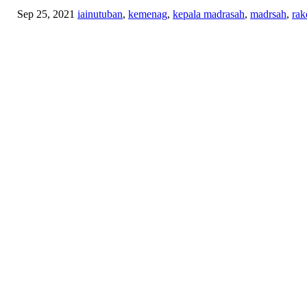
Sep 25, 2021
iainutuban
,
kemenag
,
kepala madrasah
,
madrsah
,
rak