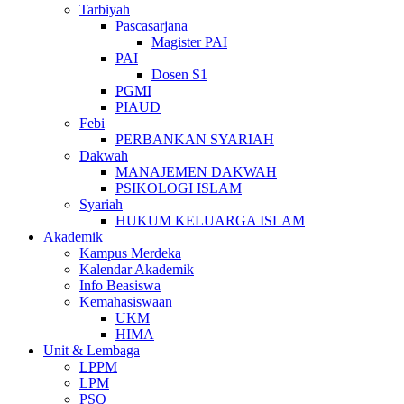
Tarbiyah
Pascasarjana
Magister PAI
PAI
Dosen S1
PGMI
PIAUD
Febi
PERBANKAN SYARIAH
Dakwah
MANAJEMEN DAKWAH
PSIKOLOGI ISLAM
Syariah
HUKUM KELUARGA ISLAM
Akademik
Kampus Merdeka
Kalendar Akademik
Info Beasiswa
Kemahasiswaan
UKM
HIMA
Unit & Lembaga
LPPM
LPM
PSQ