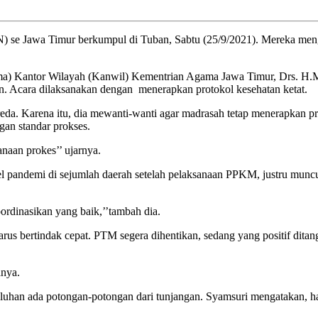
e Jawa Timur berkumpul di Tuban, Sabtu (25/9/2021). Mereka menggel
) Kantor Wilayah (Kanwil) Kementrian Agama Jawa Timur, Drs. H.M.S
. Acara dilaksanakan dengan menerapkan protokol kesehatan ketat.
da. Karena itu, dia mewanti-wanti agar madrasah tetap menerapkan pr
gan standar prokses.
anaan prokes’’ ujarnya.
 pandemi di sejumlah daerah setelah pelaksanaan PPKM, justru muncul
ordinasikan yang baik,’’tambah dia.
rus bertindak cepat. PTM segera dihentikan, sedang yang positif ditang
anya.
luhan ada potongan-potongan dari tunjangan. Syamsuri mengatakan, har