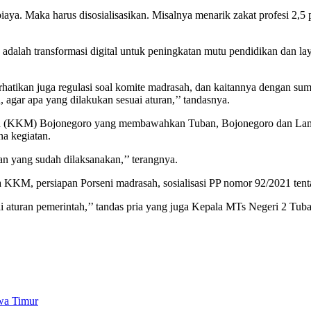
ya. Maka harus disosialisasikan. Misalnya menarik zakat profesi 2,5 
ama adalah transformasi digital untuk peningkatan mutu pendidikan dan
perhatikan juga regulasi soal komite madrasah, dan kaitannya dengan s
, agar apa yang dilakukan sesuai aturan,’’ tandasnya.
ah (KKM) Bojonegoro yang membawahkan Tuban, Bojonegoro dan Lam
na kegiatan.
n yang sudah dilaksanakan,’’ terangnya.
 KKM, persiapan Porseni madrasah, sosialisasi PP nomor 92/2021 tentan
 aturan pemerintah,’’ tandas pria yang juga Kepala MTs Negeri 2 Tuban
wa Timur