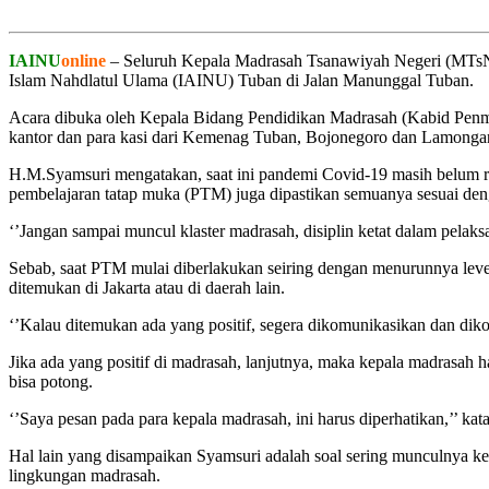
IAINU
online
– Seluruh Kepala Madrasah Tsanawiyah Negeri (MTsN) s
Islam Nahdlatul Ulama (IAINU) Tuban di Jalan Manunggal Tuban.
Acara dibuka oleh Kepala Bidang Pendidikan Madrasah (Kabid Penma
kantor dan para kasi dari Kemenag Tuban, Bojonegoro dan Lamongan
H.M.Syamsuri mengatakan, saat ini pandemi Covid-19 masih belum re
pembelajaran tatap muka (PTM) juga dipastikan semuanya sesuai den
‘’Jangan sampai muncul klaster madrasah, disiplin ketat dalam pelaks
Sebab, saat PTM mulai diberlakukan seiring dengan menurunnya level
ditemukan di Jakarta atau di daerah lain.
‘’Kalau ditemukan ada yang positif, segera dikomunikasikan dan diko
Jika ada yang positif di madrasah, lanjutnya, maka kepala madrasah ha
bisa potong.
‘’Saya pesan pada para kepala madrasah, ini harus diperhatikan,’’ kat
Hal lain yang disampaikan Syamsuri adalah soal sering munculnya ke
lingkungan madrasah.