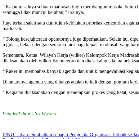
‘’Kalau misalnya sebuah madrasah ingin membangun musala, butuh bia
sehingga tidak muncul keluhan,’’ urainya.
Juga terkait salah satu dari tujuh kebijakan prioritas kementrian ag
madrasah.
‘’Tolong kesejahteraan operatornya juga diperhatikan. Selain itu, di
regulasi, belajar dengan senior-senior bagi kepala madrasah yang baru
Sementara, Ketua Wilayah Kerja (wilker) Kelompok Kerja Madras
dilaksanakan oleh wilker Bojonegoro dan dia sekaligus ketua pelaksa
‘’Raker ini membahas banyak agenda dan untuk mengevaluasi kegiata
Di antaranya agenda yang dibahas adalah terkait dengan pogram kerja
‘’Kegiatan dilaksanakan dengan menerapkan prokes yang ketat, sesuai
Penulis/Editor : Sri Wiyono
Navigasi
IPNU Tuban Dinobatkan sebagai Pengelola Organisasi Terbaik se Ja