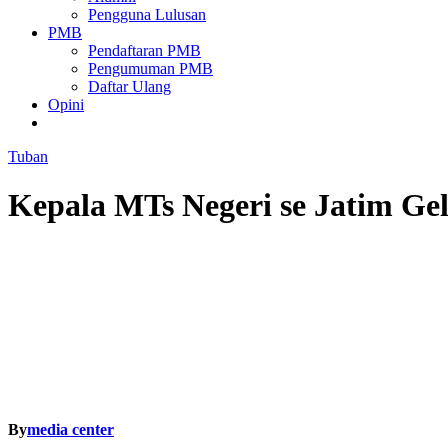
Pengguna Lulusan
PMB
Pendaftaran PMB
Pengumuman PMB
Daftar Ulang
Opini
Tuban
Kepala MTs Negeri se Jatim Ge
By
media center