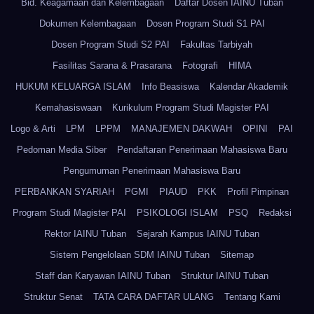
Bid. Keagamaan dan Kelembagaan
Daftar Dosen IAINU Tuban
Dokumen Kelembagaan
Dosen Program Studi S1 PAI
Dosen Program Studi S2 PAI
Fakultas Tarbiyah
Fasilitas Sarana & Prasarana
Fotografi
HIMA
HUKUM KELUARGA ISLAM
Info Beasiswa
Kalendar Akademik
Kemahasiswaan
Kurikulum Program Studi Magister PAI
Logo & Arti
LPM
LPPM
MANAJEMEN DAKWAH
OPINI
PAI
Pedoman Media Siber
Pendaftaran Penerimaan Mahasiswa Baru
Pengumuman Penerimaan Mahasiswa Baru
PERBANKAN SYARIAH
PGMI
PIAUD
PKK
Profil Pimpinan
Program Studi Magister PAI
PSIKOLOGI ISLAM
PSQ
Redaksi
Rektor IAINU Tuban
Sejarah Kampus IAINU Tuban
Sistem Pengelolaan SDM IAINU Tuban
Sitemap
Staff dan Karyawan IAINU Tuban
Struktur IAINU Tuban
Struktur Senat
TATA CARA DAFTAR ULANG
Tentang Kami