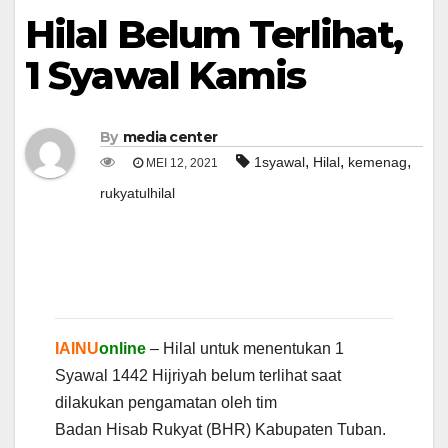
Hilal Belum Terlihat,
1 Syawal Kamis
By
media center
,
,
,
1syawal
Hilal
kemenag
MEI 12, 2021
rukyatulhilal
IAINU
online
– Hilal untuk menentukan 1
Syawal 1442 Hijriyah belum terlihat saat
dilakukan pengamatan oleh tim
Badan Hisab Rukyat (BHR) Kabupaten Tuban.