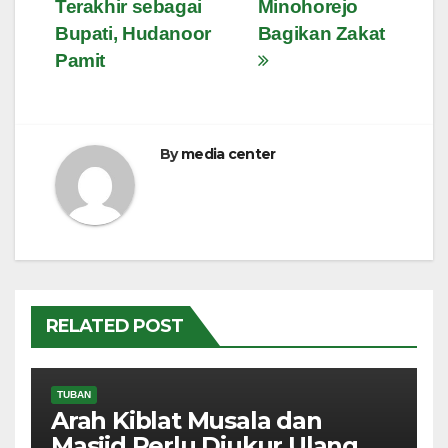
Terakhir sebagai
Minohorejo
pos
Bupati, Hudanoor
Bagikan Zakat
Pamit
By
media center
RELATED POST
TUBAN
Arah Kiblat Musala dan
Masjid Perlu Diukur Ulang,