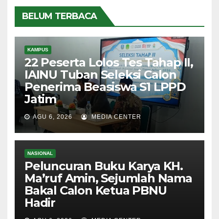
BELUM TERBACA
KAMPUS
22 Peserta Lolos Tes Tahap II,
IAINU Tuban Seleksi Calon
Penerima Beasiswa S1 LPPD
Jatim
AGU 6, 2026
MEDIA CENTER
NASIONAL
Peluncuran Buku Karya KH.
Ma’ruf Amin, Sejumlah Nama
Bakal Calon Ketua PBNU
Hadir