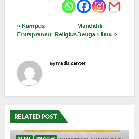
Navigasi
Kampus
Mendidik
Entrepreneur Religius
Dengan Ilmu
pos
By
media center
RELATED POST
ARTIKEL
MAHASISWA