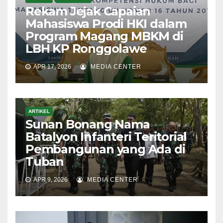
Rekam Jejak Capaian
Mahasiswa Prodi HKI dalam
Program Magang MBKM di
LBH KP Ronggolawe
APR 17, 2026
MEDIA CENTER
ARTIKEL
Sunan Bonang Nama
Batalyon Infanteri Teritorial
Pembangunan yang Ada di
Tuban
APR 9, 2026
MEDIA CENTER