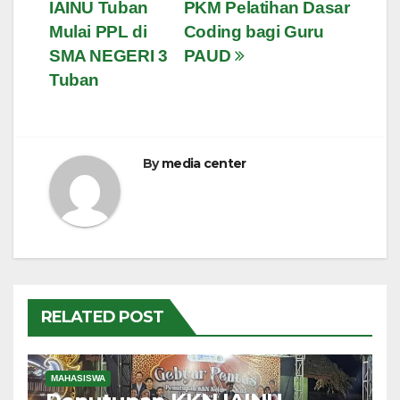
pos
IAINU Tuban
PKM Pelatihan Dasar
Mulai PPL di
Coding bagi Guru
SMA NEGERI 3
PAUD
Tuban
By
media center
RELATED POST
MAHASISWA