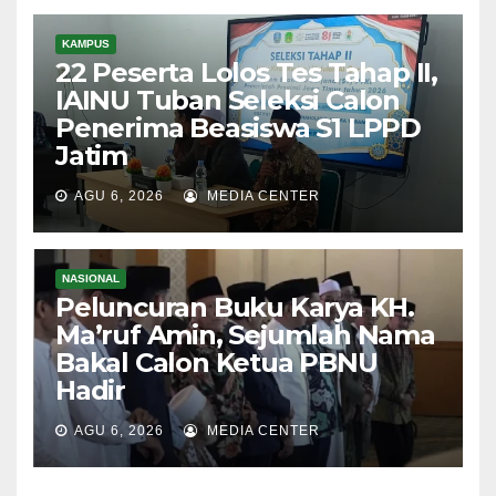
KAMPUS
22 Peserta Lolos Tes Tahap II,
IAINU Tuban Seleksi Calon
Penerima Beasiswa S1 LPPD
Jatim
AGU 6, 2026
MEDIA CENTER
NASIONAL
Peluncuran Buku Karya KH.
Ma’ruf Amin, Sejumlah Nama
Bakal Calon Ketua PBNU
Hadir
AGU 6, 2026
MEDIA CENTER