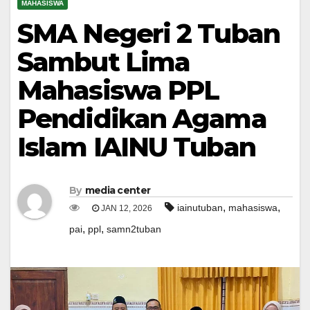
MAHASISWA
SMA Negeri 2 Tuban
Sambut Lima
Mahasiswa PPL
Pendidikan Agama
Islam IAINU Tuban
By
media center
,
,
iainutuban
mahasiswa
JAN 12, 2026
,
,
pai
ppl
samn2tuban