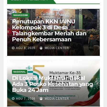
MAHASISWA
Penutupan KKN IAINU
Kelompok 3 di Desa
Talangkembar Meriah dan
Penuh Kebersamaan
AGU 8, 2026
MEDIA CENTER
NASIONAL
Di Lokasi Muktamar Bakal
Ada 3 Posko Kesehatan yang
Buka 24 Jam
AGU 7, 2026
MEDIA CENTER