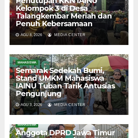
Penutupan KKN IAINU
Kelompok 3 di Desa
Talangkembar Meriah dan
Penuh Kebersamaan
AGU 8, 2026
MEDIA CENTER
MAHASISWA
Semarak Sedekah Bumi,
Stand UMKM Mahasiswa
IAINU Tuban Tarik Antusias
Pengunjung
AGU 3, 2026
MEDIA CENTER
MAHASISWA
Anggota DPRD Jawa Timur