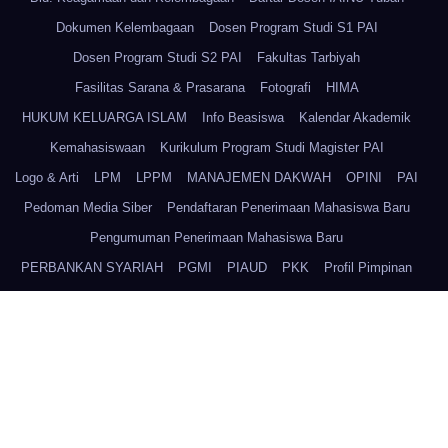
Dokumen Kelembagaan
Dosen Program Studi S1 PAI
Dosen Program Studi S2 PAI
Fakultas Tarbiyah
Fasilitas Sarana & Prasarana
Fotografi
HIMA
HUKUM KELUARGA ISLAM
Info Beasiswa
Kalendar Akademik
Kemahasiswaan
Kurikulum Program Studi Magister PAI
Logo & Arti
LPM
LPPM
MANAJEMEN DAKWAH
OPINI
PAI
Pedoman Media Siber
Pendaftaran Penerimaan Mahasiswa Baru
Pengumuman Penerimaan Mahasiswa Baru
PERBANKAN SYARIAH
PGMI
PIAUD
PKK
Profil Pimpinan
Program Studi Magister PAI
PSIKOLOGI ISLAM
PSQ
Redaksi
Rektor IAINU Tuban
Sejarah Kampus IAINU Tuban
Sistem Pengelolaan SDM IAINU Tuban
Sitemap
Staff dan Karyawan IAINU Tuban
Struktur IAINU Tuban
Struktur Senat
TATA CARA DAFTAR ULANG
Tentang Kami
UKM
UPB
UPBA
UPK
UPR
Video Terbaru