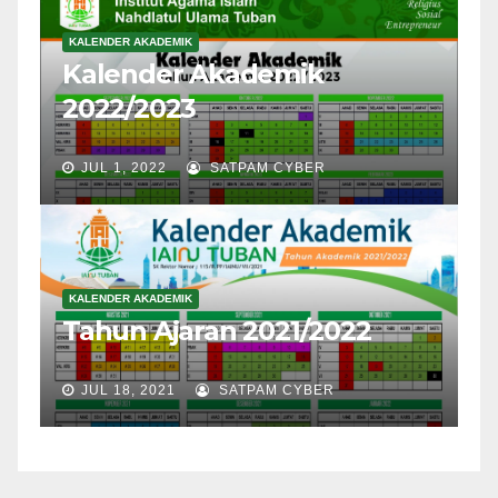
KALENDER AKADEMIK
Kalender Akademik
2022/2023
JUL 1, 2022
SATPAM CYBER
KALENDER AKADEMIK
Tahun Ajaran 2021/2022
JUL 18, 2021
SATPAM CYBER