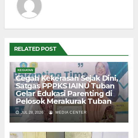
RELATED POST
KEGIATAN
Cegah Kekerasan Sejak Dini,
Satgas PPPKS IAINU Tuban
Gelar Edukasi Parenting di
Pelosok Merakurak Tuban
JUL 28, 2026
MEDIA CENTER