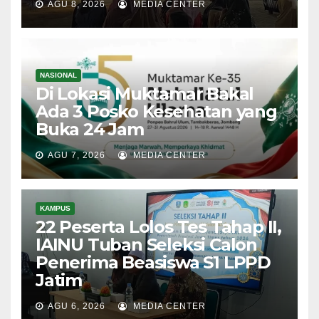
AGU 8, 2026
MEDIA CENTER
NASIONAL
Di Lokasi Muktamar Bakal
Ada 3 Posko Kesehatan yang
Buka 24 Jam
AGU 7, 2026
MEDIA CENTER
KAMPUS
22 Peserta Lolos Tes Tahap II,
IAINU Tuban Seleksi Calon
Penerima Beasiswa S1 LPPD
Jatim
AGU 6, 2026
MEDIA CENTER