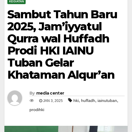
KEGIATAN
Sambut Tahun Baru
2025, Jam’iyyatul
Qurra wal Huffadh
Prodi HKI IAINU
Tuban Gelar
Khataman Alqur’an
By
media center
,
,
,
hki
huffadh
iainutuban
JAN 3, 2025
prodihki