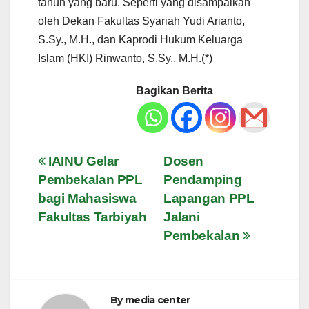
tahun yang baru. Seperti yang disampaikan
oleh Dekan Fakultas Syariah Yudi Arianto,
S.Sy., M.H., dan Kaprodi Hukum Keluarga
Islam (HKI) Rinwanto, S.Sy., M.H.(*)
Bagikan Berita
Navigasi
IAINU Gelar
Dosen
Pembekalan PPL
Pendamping
pos
bagi Mahasiswa
Lapangan PPL
Fakultas Tarbiyah
Jalani
Pembekalan
By
media center