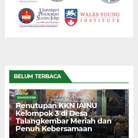
BELUM TERBACA
MAHASISWA
Penutupan KKN IAINU
Kelompok 3 di Desa
Talangkembar Meriah dan
Penuh Kebersamaan