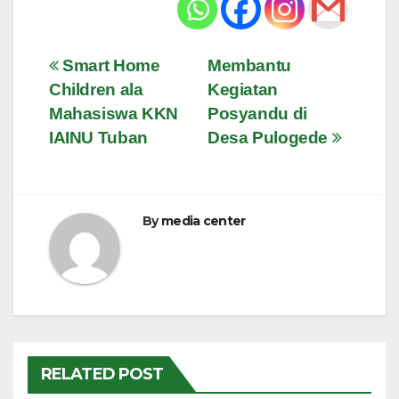
Navigasi
Smart Home
Membantu
Children ala
Kegiatan
pos
Mahasiswa KKN
Posyandu di
IAINU Tuban
Desa Pulogede
By
media center
RELATED POST