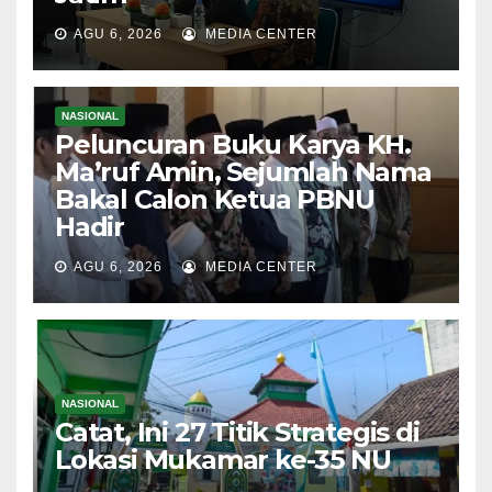
AGU 6, 2026
MEDIA CENTER
NASIONAL
Peluncuran Buku Karya KH.
Ma’ruf Amin, Sejumlah Nama
Bakal Calon Ketua PBNU
Hadir
AGU 6, 2026
MEDIA CENTER
NASIONAL
Catat, Ini 27 Titik Strategis di
Lokasi Mukamar ke-35 NU