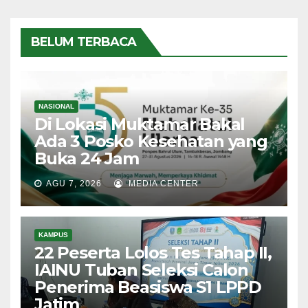
BELUM TERBACA
NASIONAL
Di Lokasi Muktamar Bakal
Ada 3 Posko Kesehatan yang
Buka 24 Jam
AGU 7, 2026
MEDIA CENTER
KAMPUS
22 Peserta Lolos Tes Tahap II,
IAINU Tuban Seleksi Calon
Penerima Beasiswa S1 LPPD
Jatim