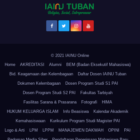
© 2021 IAINU Online
Home
AKREDITASI
Alumni
BEM (Badan Eksekutif Mahasiswa)
Bid. Keagamaan dan Kelembagaan
Daftar Dosen IAINU Tuban
Dokumen Kelembagaan
Dosen Program Studi S1 PAI
Dosen Program Studi S2 PAI
Fakultas Tarbiyah
Fasilitas Sarana & Prasarana
Fotografi
HIMA
HUKUM KELUARGA ISLAM
Info Beasiswa
Kalendar Akademik
Kemahasiswaan
Kurikulum Program Studi Magister PAI
Logo & Arti
LPM
LPPM
MANAJEMEN DAKWAH
OPINI
PAI
Pedoman Media Siber
Pendaftaran Penerimaan Mahasiswa Baru