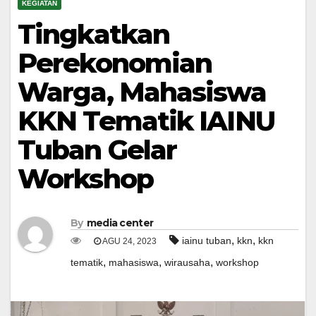
KEGIATAN
Tingkatkan
Perekonomian
Warga, Mahasiswa
KKN Tematik IAINU
Tuban Gelar
Workshop
By
media center
,
,
iainu tuban
kkn
kkn
AGU 24, 2023
,
,
,
tematik
mahasiswa
wirausaha
workshop