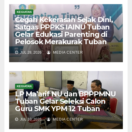
KEGIATAN
Cegah Kekerasan Sejak Dini,
Satgas PPPKS IAINU Tuban
Gelar Edukasi Parenting di
Pelosok Merakurak Tuban
JUL 28, 2026
MEDIA CENTER
KEGIATAN
LP Ma’arif NU dan BPPPMNU
Tuban Gelar Seleksi Calon
Guru SMK YPM 12 Tuban
JUL 10, 2026
MEDIA CENTER