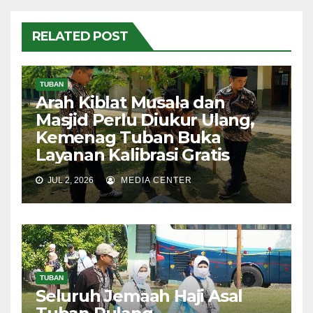
RELATED POST
TUBAN
Arah Kiblat Musala dan
Masjid Perlu Diukur Ulang,
Kemenag Tuban Buka
Layanan Kalibrasi Gratis
JUL 2, 2026
MEDIA CENTER
TUBAN
Seluruh Jemaah Haji Asal