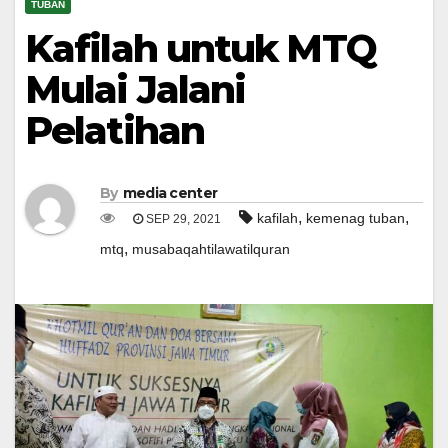
TUBAN
Kafilah untuk MTQ
Mulai Jalani
Pelatihan
By
media center
,
,
kafilah
kemenag tuban
SEP 29, 2021
,
mtq
musabaqahtilawatilquran