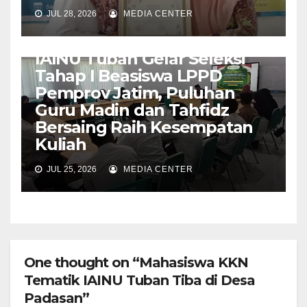
JUL 28, 2026
MEDIA CENTER
KAMPUS
IAINU Tuban Gelar Seleksi
Tahap I Beasiswa LPPD
Pemprov Jatim, Puluhan
Guru Madin dan Tahfidz
Bersaing Raih Kesempatan
Kuliah
JUL 25, 2026
MEDIA CENTER
One thought on “Mahasiswa KKN
Tematik IAINU Tuban Tiba di Desa
Padasan”