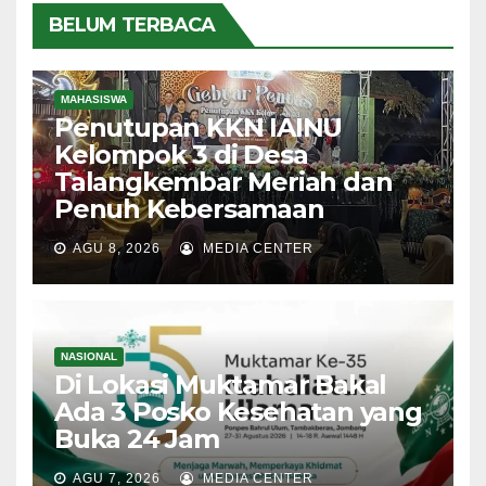
BELUM TERBACA
MAHASISWA
Penutupan KKN IAINU
Kelompok 3 di Desa
Talangkembar Meriah dan
Penuh Kebersamaan
AGU 8, 2026
MEDIA CENTER
NASIONAL
Di Lokasi Muktamar Bakal
Ada 3 Posko Kesehatan yang
Buka 24 Jam
AGU 7, 2026
MEDIA CENTER