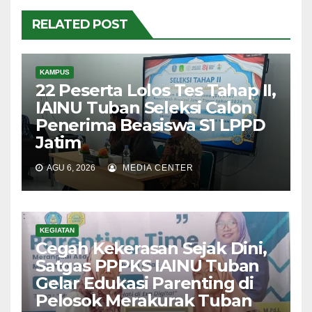
RELATED POST
KAMPUS
22 Peserta Lolos Tes Tahap II,
IAINU Tuban Seleksi Calon
Penerima Beasiswa S1 LPPD
Jatim
AGU 6, 2026
MEDIA CENTER
KEGIATAN
Cegah Kekerasan Sejak Dini,
Satgas PPPKS IAINU Tuban
Gelar Edukasi Parenting di
Pelosok Merakurak Tuban