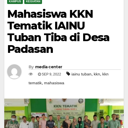
KAMPUS
KEGIATAN
Mahasiswa KKN
Tematik IAINU
Tuban Tiba di Desa
Padasan
By
media center
,
,
iainu tuban
kkn
kkn
SEP 9, 2022
,
tematik
mahasiswa