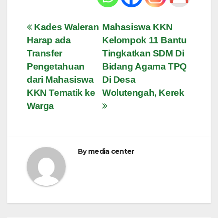
Navigasi
Kades Waleran
Mahasiswa KKN
Harap ada
Kelompok 11 Bantu
pos
Transfer
Tingkatkan SDM Di
Pengetahuan
Bidang Agama TPQ
dari Mahasiswa
Di Desa
KKN Tematik ke
Wolutengah, Kerek
Warga
By
media center