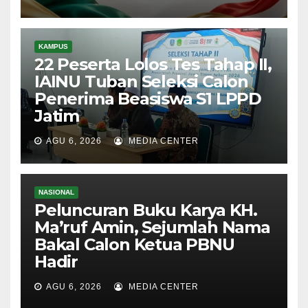
KAMPUS
22 Peserta Lolos Tes Tahap II,
IAINU Tuban Seleksi Calon
Penerima Beasiswa S1 LPPD
Jatim
AGU 6, 2026
MEDIA CENTER
NASIONAL
Peluncuran Buku Karya KH.
Ma’ruf Amin, Sejumlah Nama
Bakal Calon Ketua PBNU
Hadir
AGU 6, 2026
MEDIA CENTER