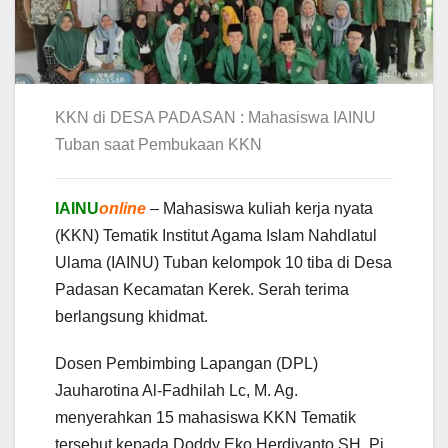
KKN di DESA PADASAN : Mahasiswa IAINU
Tuban saat Pembukaan KKN
IAINU
online
– Mahasiswa kuliah kerja nyata
(KKN) Tematik Institut Agama Islam Nahdlatul
Ulama (IAINU) Tuban kelompok 10 tiba di Desa
Padasan Kecamatan Kerek. Serah terima
berlangsung khidmat.
Dosen Pembimbing Lapangan (DPL)
Jauharotina Al-Fadhilah Lc, M. Ag.
menyerahkan 15 mahasiswa KKN Tematik
tersebut kepada Doddy Eko Herdiyanto SH. Pj