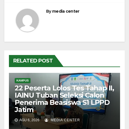
By
media center
RELATED POST
KAMPUS
22 Peserta Lolos Tes Tahap II,
IAINU Tuban Seleksi Calon
Penerima Beasiswa S1 LPPD
Jatim
AGU 6, 2026
MEDIA CENTER