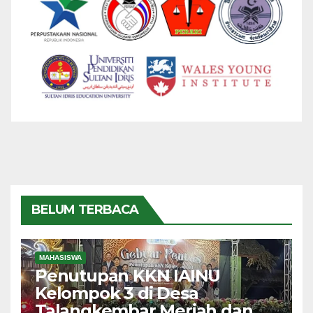
BELUM TERBACA
MAHASISWA
Penutupan KKN IAINU
Kelompok 3 di Desa
Talangkembar Meriah dan