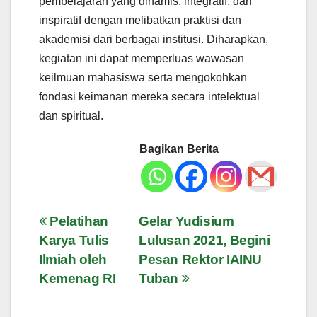
pembelajaran yang dinamis, integratif, dan
inspiratif dengan melibatkan praktisi dan
akademisi dari berbagai institusi. Diharapkan,
kegiatan ini dapat memperluas wawasan
keilmuan mahasiswa serta mengokohkan
fondasi keimanan mereka secara intelektual
dan spiritual.
Bagikan Berita
Navigasi
Pelatihan
Gelar Yudisium
Karya Tulis
Lulusan 2021, Begini
pos
Ilmiah oleh
Pesan Rektor IAINU
Kemenag RI
Tuban