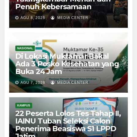
Penuh Kebersamaan
AGU 8, 2026
MEDIA CENTER
NASIONAL
Di Lokasi Muktamar Bakal
Ada 3 Posko Kesehatan yang
Buka 24 Jam
AGU 7, 2026
MEDIA CENTER
KAMPUS
22 Peserta Lolos Tes Tahap II,
IAINU Tuban Seleksi Calon
Penerima Beasiswa S1 LPPD
Jatim