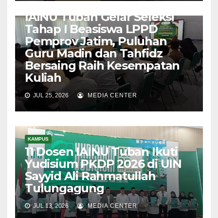
KAMPUS
IAINU Tuban Gelar Seleksi
Tahap I Beasiswa LPPD
Pemprov Jatim, Puluhan
Guru Madin dan Tahfidz
Bersaing Raih Kesempatan
Kuliah
JUL 25, 2026
MEDIA CENTER
KAMPUS
11 Dosen IAINU Tuban Ikuti
Yudisium PKDP 2026 di UIN
Sayyid Ali Rahmatullah
Tulungagung
JUL 13, 2026
MEDIA CENTER