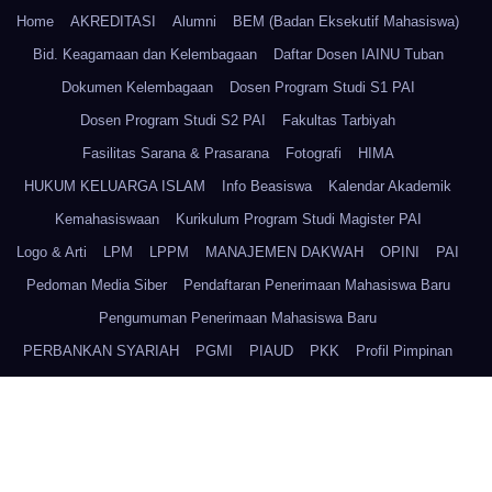
Home
AKREDITASI
Alumni
BEM (Badan Eksekutif Mahasiswa)
Bid. Keagamaan dan Kelembagaan
Daftar Dosen IAINU Tuban
Dokumen Kelembagaan
Dosen Program Studi S1 PAI
Dosen Program Studi S2 PAI
Fakultas Tarbiyah
Fasilitas Sarana & Prasarana
Fotografi
HIMA
HUKUM KELUARGA ISLAM
Info Beasiswa
Kalendar Akademik
Kemahasiswaan
Kurikulum Program Studi Magister PAI
Logo & Arti
LPM
LPPM
MANAJEMEN DAKWAH
OPINI
PAI
Pedoman Media Siber
Pendaftaran Penerimaan Mahasiswa Baru
Pengumuman Penerimaan Mahasiswa Baru
PERBANKAN SYARIAH
PGMI
PIAUD
PKK
Profil Pimpinan
Program Studi Magister PAI
PSIKOLOGI ISLAM
PSQ
Redaksi
Rektor IAINU Tuban
Sejarah Kampus IAINU Tuban
Sistem Pengelolaan SDM IAINU Tuban
Sitemap
Staff dan Karyawan IAINU Tuban
Struktur IAINU Tuban