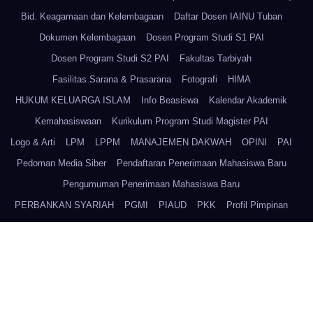
Bid. Keagamaan dan Kelembagaan
Daftar Dosen IAINU Tuban
Dokumen Kelembagaan
Dosen Program Studi S1 PAI
Dosen Program Studi S2 PAI
Fakultas Tarbiyah
Fasilitas Sarana & Prasarana
Fotografi
HIMA
HUKUM KELUARGA ISLAM
Info Beasiswa
Kalendar Akademik
Kemahasiswaan
Kurikulum Program Studi Magister PAI
Logo & Arti
LPM
LPPM
MANAJEMEN DAKWAH
OPINI
PAI
Pedoman Media Siber
Pendaftaran Penerimaan Mahasiswa Baru
Pengumuman Penerimaan Mahasiswa Baru
PERBANKAN SYARIAH
PGMI
PIAUD
PKK
Profil Pimpinan
Program Studi Magister PAI
PSIKOLOGI ISLAM
PSQ
Redaksi
Rektor IAINU Tuban
Sejarah Kampus IAINU Tuban
Sistem Pengelolaan SDM IAINU Tuban
Sitemap
Staff dan Karyawan IAINU Tuban
Struktur IAINU Tuban
Struktur Senat
TATA CARA DAFTAR ULANG
Tentang Kami