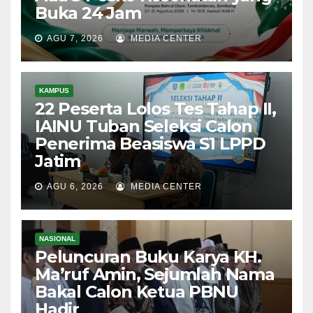
Buka 24 Jam
AGU 7, 2026
MEDIA CENTER
KAMPUS
22 Peserta Lolos Tes Tahap II,
IAINU Tuban Seleksi Calon
Penerima Beasiswa S1 LPPD
Jatim
AGU 6, 2026
MEDIA CENTER
NASIONAL
Peluncuran Buku Karya KH.
Ma’ruf Amin, Sejumlah Nama
Bakal Calon Ketua PBNU
Hadir