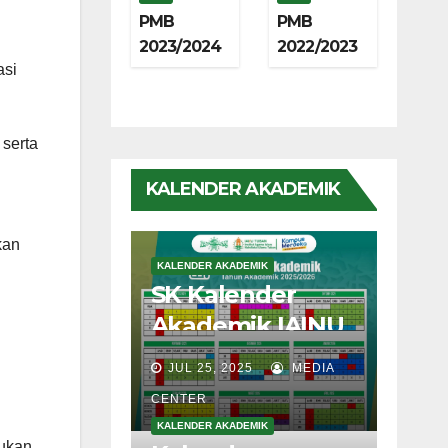
PMB
PMB
2023/2024
2022/2023
asi
 serta
KALENDER AKADEMIK
kan
KALENDER AKADEMIK
i
SK Kalender
Akademik IAINU
Tuban TA
JUL 25, 2025
MEDIA
2025/2026
CENTER
bukan