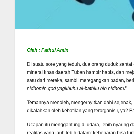
Oleh : Fathul Amin
Di suatu sore yang teduh, dua orang duduk santai
mineral khas daerah Tuban hampir habis, dan me
satu dari mereka, sambil meregangkan badan, berka
nidhōmin qod yaglibuhu al-bāthilu bin nidhōm
.”
Temannya menoleh, mengernyitkan dahi sejenak, l
dikalahkan oleh kebatilan yang terorganisir, ya? Pas
Ucapan itu menggantung di udara, lebih nyaring dari
realitas yang jauh lebih dalam: kebenaran bisa lum