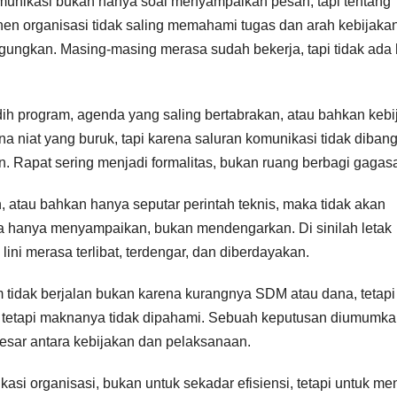
. Komunikasi bukan hanya soal menyampaikan pesan, tapi tentang
organisasi tidak saling memahami tugas dan arah kebijakan
ungkan. Masing-masing merasa sudah bekerja, tapi tidak ada 
dih program, agenda yang saling bertabrakan, atau bahkan kebi
a niat yang buruk, tapi karena saluran komunikasi tidak diban
an. Rapat sering menjadi formalitas, bukan ruang berbagi gagas
h, atau bahkan hanya seputar perintah teknis, maka tidak akan
na hanya menyampaikan, bukan mendengarkan. Di sinilah letak
lini merasa terlibat, terdengar, dan diberdayakan.
 tidak berjalan bukan karena kurangnya SDM atau dana, tetapi
, tetapi maknanya tidak dipahami. Sebuah keputusan diumumka
 besar antara kebijakan dan pelaksanaan.
asi organisasi, bukan untuk sekadar efisiensi, tetapi untuk me