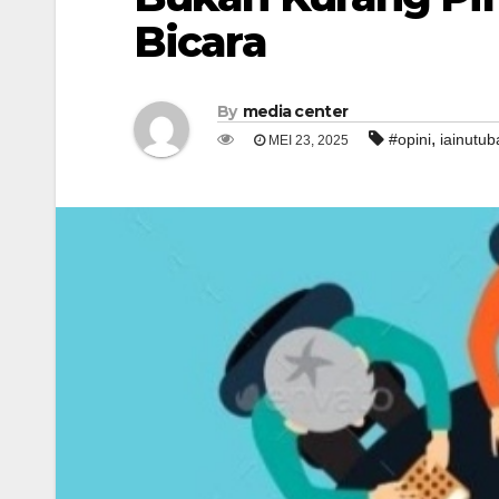
Bicara
By
media center
,
#opini
iainutub
MEI 23, 2025