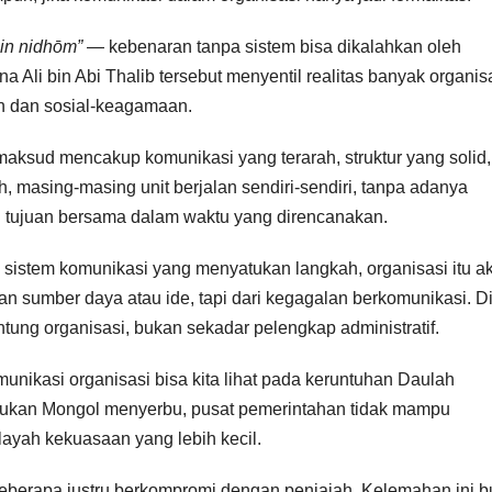
bin nidhōm”
— kebenaran tanpa sistem bisa dikalahkan oleh
na Ali bin Abi Thalib tersebut menyentil realitas banyak organis
an dan sosial-keagamaan.
aksud mencakup komunikasi yang terarah, struktur yang solid,
, masing-masing unit berjalan sendiri-sendiri, tanpa adanya
 tujuan bersama dalam waktu yang direncanakan.
a sistem komunikasi yang menyatukan langkah, organisasi itu a
an sumber daya atau ide, tapi dari kegagalan berkomunikasi. D
tung organisasi, bukan sekadar pelengkap administratif.
unikasi organisasi bisa kita lihat pada keruntuhan Daulah
sukan Mongol menyerbu, pusat pemerintahan tidak mampu
ayah kekuasaan yang lebih kecil.
beberapa justru berkompromi dengan penjajah. Kelemahan ini 