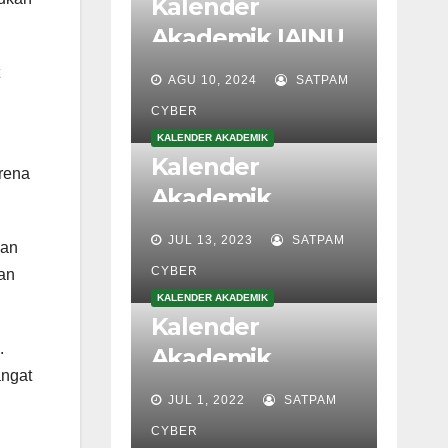
KALENDER AKADEMIK
Kalender
Akademik IAINU
TUBAN
AGU 10, 2024
SATPAM
2024/2025
CYBER
arena
KALENDER AKADEMIK
Kalender
dan
Akademik
an
2023/2024
JUL 13, 2023
SATPAM
.
CYBER
angat
KALENDER AKADEMIK
Kalender