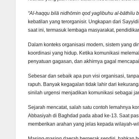
“Al-haqqu bilā nidhōmin qod yaglibuhu al-bāthilu 
kebatilan yang terorganisir. Ungkapan dari Sayyidi
saat ini, termasuk lembaga masyarakat, pendidik
Dalam konteks organisasi modern, sistem yang dim
koordinasi yang hidup. Ketika komunikasi melemah
penyatuan gagasan, dan akhirnya gagal mencapai
Sebesar dan sebaik apa pun visi organisasi, tanp
rapuh. Banyak kegagalan tidak lahir dari kekurang
sinilah urgensi menjadikan komunikasi sebagai jan
Sejarah mencatat, salah satu contoh lemahnya kom
Abbasiyah di Baghdad pada abad ke-13. Saat pa
memberikan arahan yang jelas kepada wilayah-wil
Masing-masing daerah bergerak sendiri, bahkan 