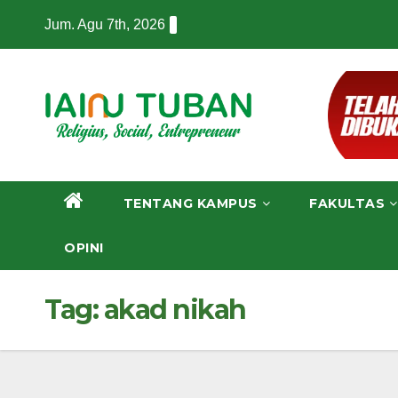
Skip
Jum. Agu 7th, 2026
to
content
TENTANG KAMPUS
FAKULTAS
OPINI
Tag:
akad nikah