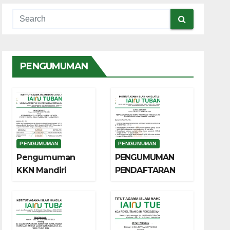
PENGUMUMAN
PENGUMUMAN
PENGUMUMAN
Pengumuman
PENGUMUMAN
KKN Mandiri
PENDAFTARAN
ABCD Tahun
YUDISIUM dan
2026
WISUDA
PERIODE GENAP
TAHUN