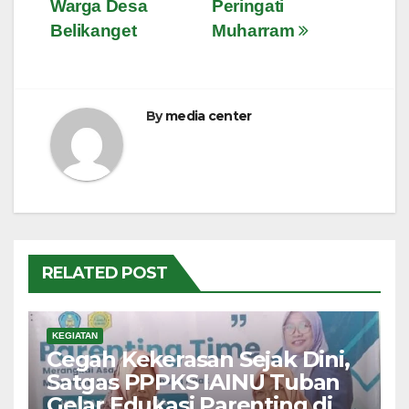
Warga Desa
Peringati
Belikanget
Muharram
By
media center
RELATED POST
KEGIATAN
Cegah Kekerasan Sejak Dini,
Satgas PPPKS IAINU Tuban
Gelar Edukasi Parenting di