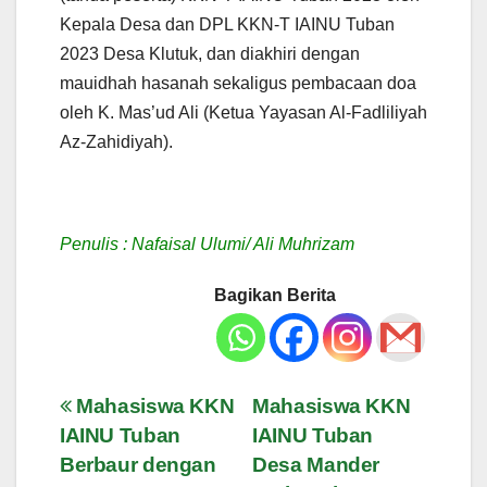
Kepala Desa dan DPL KKN-T IAINU Tuban
2023 Desa Klutuk, dan diakhiri dengan
mauidhah hasanah sekaligus pembacaan doa
oleh K. Mas’ud Ali (Ketua Yayasan Al-Fadliliyah
Az-Zahidiyah).
Penulis : Nafaisal Ulumi/ Ali Muhrizam
Bagikan Berita
Navigasi
Mahasiswa KKN
Mahasiswa KKN
IAINU Tuban
IAINU Tuban
pos
Berbaur dengan
Desa Mander