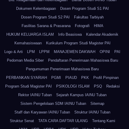
Dokumen Kelembagaan
Dosen Program Studi S1 PAI
Dosen Program Studi S2 PAI
Fakultas Tarbiyah
Fasilitas Sarana & Prasarana
Fotografi
HIMA
HUKUM KELUARGA ISLAM
Info Beasiswa
Kalendar Akademik
Kemahasiswaan
Kurikulum Program Studi Magister PAI
Logo & Arti
LPM
LPPM
MANAJEMEN DAKWAH
OPINI
PAI
Pedoman Media Siber
Pendaftaran Penerimaan Mahasiswa Baru
Pengumuman Penerimaan Mahasiswa Baru
PERBANKAN SYARIAH
PGMI
PIAUD
PKK
Profil Pimpinan
Program Studi Magister PAI
PSIKOLOGI ISLAM
PSQ
Redaksi
Rektor IAINU Tuban
Sejarah Kampus IAINU Tuban
Sistem Pengelolaan SDM IAINU Tuban
Sitemap
Staff dan Karyawan IAINU Tuban
Struktur IAINU Tuban
Struktur Senat
TATA CARA DAFTAR ULANG
Tentang Kami