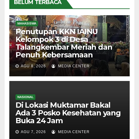
BELUM TERBACA
MAHASISWA
Penutupan KKN IAINU
Kelompok 3 di Desa
Talangkembar Meriah dan
Penuh Kebersamaan
AGU 8, 2026
MEDIA CENTER
NASIONAL
Di Lokasi Muktamar Bakal
Ada 3 Posko Kesehatan yang
Buka 24 Jam
AGU 7, 2026
MEDIA CENTER