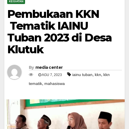
KEGIATAN
Pembukaan KKN
Tematik IAINU
Tuban 2023 di Desa
Klutuk
By
media center
,
,
iainu tuban
kkn
kkn
AGU 7, 2023
,
tematik
mahasiswa